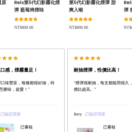
還原
Relx第5代幻影霧化煙
第5代幻影霧化煙彈 甜
Re
彈 藍莓烤煙味
爽入喉
彈
NT$800.00
NT$800.00
NT$
正口感，煙霧量足！
耐抽煙彈，性價比高！
彈口味豐富，每種都很好抽，特
“煙彈很耐抽，每支都能用很久
芭樂味，超愛！”
價比超高。”
已驗證買家
Jerry
已驗證買家
已審核
已審核