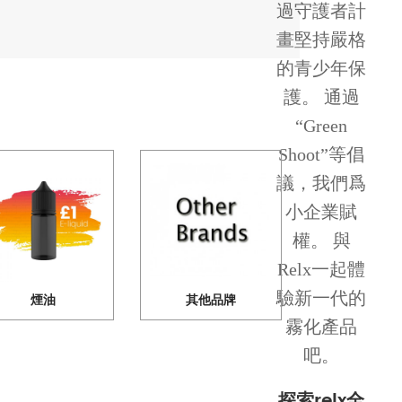
過守護者計
畫堅持嚴格
的青少年保
護。 通過
“Green
Shoot”等倡
議，我們爲
小企業賦
權。 與
Relx一起體
驗新一代的
煙油
其他品牌
霧化產品
吧。
探索relx全