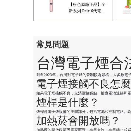
【粉色原廠正品】全
新系列 Relx 6代電子
菸宙斯 悅刻Infinity
Pro 2六代煙機(可調
大/小煙量) 支持Relx
4/5代煙彈通用 (下訂
常見問題
秒發貨)
台灣電子煙合
截至2023年，台灣對電子煙的管制較為嚴格，大多數
電子煙接觸不良怎麼
如果電子煙接觸不良，先清潔接觸點、檢查電池連接和
煙桿是什麼？
煙桿是電子煙設備的主體部分，包括電池和控制電路。
加熱菸會開放嗎？
加熱煙的開放政策因國家而異，有些允許，有些禁止或