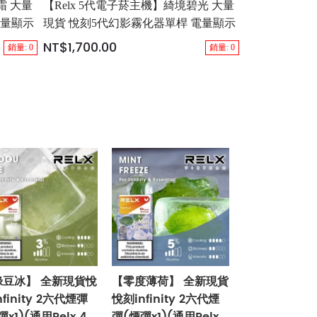
霜 大量
【Relx 5代電子菸主機】綺境碧光 大量
電量顯示
現貨 悅刻5代幻影霧化器單桿 電量顯示
NT$1,700.00
銷量: 0
銷量: 0
綠豆冰】 全新現貨悅
【零度薄荷】 全新現貨
nfinity 2六代煙彈
悅刻infinity 2六代煙