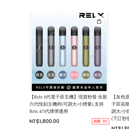
【Relx 6代電子菸主機】現貨秒發 全新
【灰色原
六代悅刻主機桿(可調大/小煙量) 支持
子菸宙斯 悅
Relx 4/5代煙彈通用
調大/小煙
(下訂秒
NT$1,800.00
銷量: 301
NT$1,8