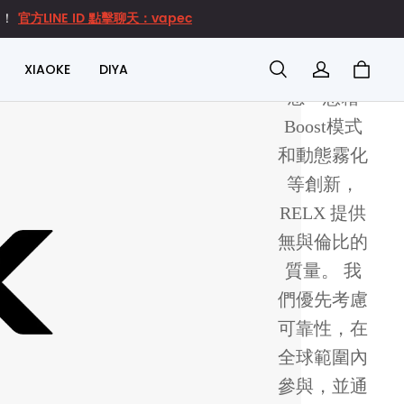
官方LINE ID 點擊聊天：vapec
達！
精心製作的
超級絲滑口
XIAOKE
DIYA
感™憑藉
Boost模式
和動態霧化
等創新，
RELX 提供
無與倫比的
質量。 我
們優先考慮
可靠性，在
全球範圍內
參與，並通