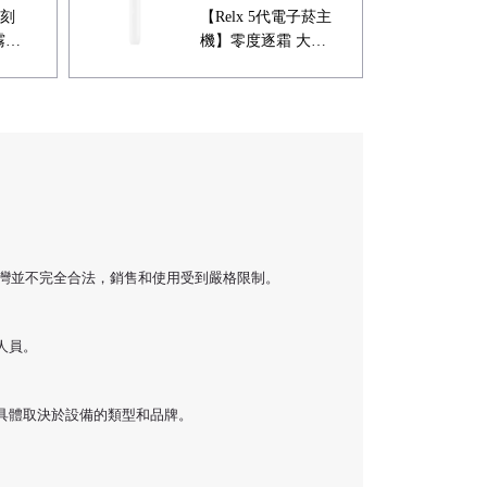
刻
【Relx 5代電子菸主
霧化
機】零度逐霜 大量
現貨 悅刻5代幻影霧
化器單桿 電量顯示
台灣並不完全合法，銷售和使用受到嚴格限制。
人員。
具體取決於設備的類型和品牌。