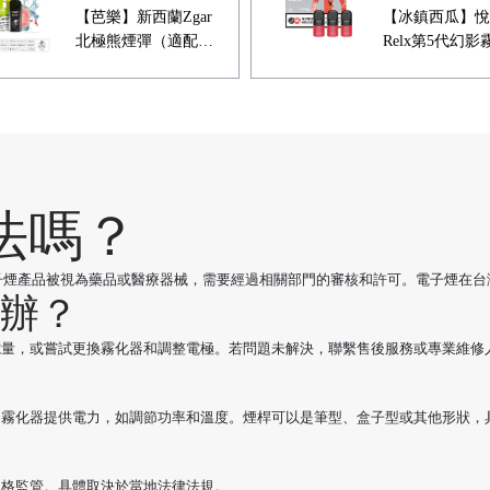
【芭樂】新西蘭Zgar
【冰鎮西瓜】悅
北極熊煙彈（適配
Relx第5代幻影
RELX 5代4代煙桿）
煙彈 甜爽入喉
法嗎？
電子煙產品被視為藥品或醫療器械，需要經過相關部門的審核和許可。電子煙在
辦？
電量，或嘗試更換霧化器和調整電極。若問題未解決，聯繫售後服務或專業維修
為霧化器提供電力，如調節功率和溫度。煙桿可以是筆型、盒子型或其他形狀，
嚴格監管。具體取決於當地法律法規。