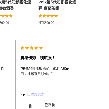
lx第5代幻影霧化煙
Relx第5代幻影霧化煙
 微微酒香
彈 幽蘭茶韻
800.00
NT$800.00
質感優秀，續航強！
，性
“主機的性能很穩定，電池也很耐
用，抽起來很順暢。”
top
已驗證買家
已審核