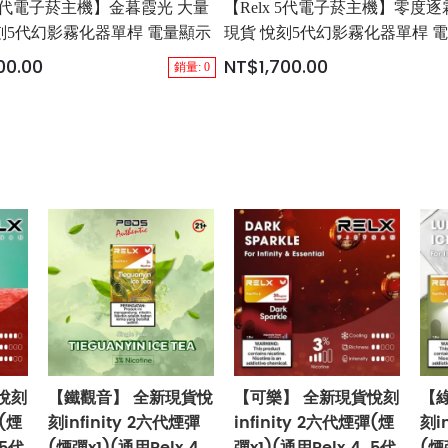
x 5代電子菸主機】金暮霞光 大量
【Relx 5代電子菸主機】零度逐
刻5代幻影霧化器單桿 電量顯示
現貨 悅刻5代幻影霧化器單桿 
00.00
NT$1,700.00
銷量: 0
悅刻
【鐵觀音】 全新現貨悅
【可樂】 全新現貨悅刻
【
彈(煙
刻infinity 2六代煙彈
infinity 2六代煙彈(煙
刻i