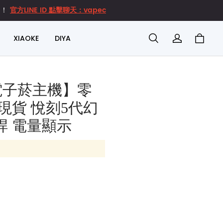
官方LINE ID 點擊聊天：vapec
達！
XIAOKE
DIYA
代電子菸主機】零
現貨 悅刻5代幻
桿 電量顯示