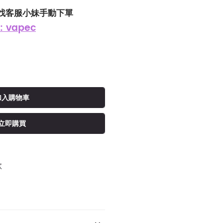
找客服小妹手動下單
: vapec
加入購物車
立即購買
款