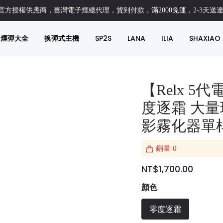
方授權供應商，臺灣電子煙總代理，貨到付款，滿2000免運，2-3天送
煙彈大全
换彈式主機
SP2S
LANA
ILIA
SHAXIAO
【Relx 5
度逐霜 大量
影霧化器單
銷量
0
NT$1,700.00
顏色
零度逐霜