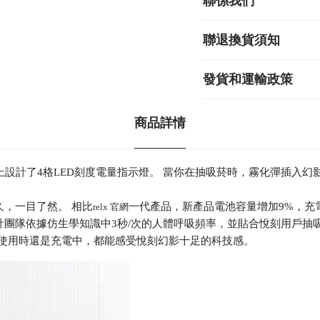
聯係我們
聯退換貨須知
發貨和運輸政策
商品詳情
上設計了4格LED刻度電量指示燈。 當你在抽吸菸時，霧化彈插入
，一目了然。 相比
一代產品，新產品電池容量增加9%，充
relx 官網
計團隊依據仿生學知識中3秒/次的人體呼吸頻率，並貼合悅刻用戶抽
在使用時還是充電中，都能感受悅刻幻影十足的科技感。