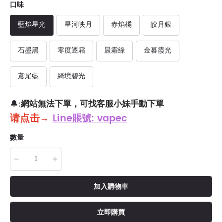
口味
藍焰星光
星河映月
赤焰橘
皎月銀
石墨黑
零度逐霜
晨霜綠
金暮霞光
鳶尾藍
綺境碧光
網站無法下單，可找客服小妹手動下單
🔔:
请点击
→
Line賬號: vapec
數量
加入購物車
立即購買