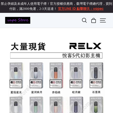
禁止孕婦及未成年人使用電子煙！官方授權供應商，臺灣電子煙總代理，貨到
官方LINE ID 點擊聊天：vapec
付款，滿2000免運，2-3天送達！