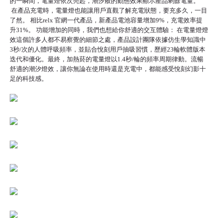
的一瞬間，電量燈依次亮起，潮汐般的動態效果顯示產品剩餘電量。
在產品充電時，電量燈也能讓用戶直觀了解充電狀態，要充多久，一目
了然。 相比
relx 官網
一代產品，新產品電池容量增加9%，充電效率提
升31%。 功能增加的同時，我們也想給你舒適的交互體驗： 在電量燈燈
效這個許多人都不易察覺的細節之處，產品設計團隊依據仿生學知識中
3秒/次的人體呼吸頻率，並貼合悅刻用戶抽吸習慣，歷經23輪軟體版本
迭代和優化。最終，
加熱菸
的電量燈以1.4秒/輪的頻率周期律動。流暢
舒適的潮汐燈效，讓你無論在使用時還是充電中，都能感受悅刻幻影十
足的科技感。