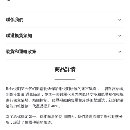
聯係我們
聯退換貨須知
發貨和運輸政策
商品詳情
Relx悅刻
第五代幻影霧化煙彈沿用悅刻研發的迷宮氣道，11層迷宮結構,
阻斷冷凝液,通氣隔油，並進一步對
霧化彈
內的氣體交換和氣壓補償模塊
進行獨立隔離、精細控制。 經歷殘酷的負壓和冷熱衝擊測試，幻影防漏
油能力較
悅刻
一代產品提升40%。
為了給你穩定如一、綿柔順滑的使用體驗，我們通過流體力學和動態分
析，設計了氣體傳輸的氣道。