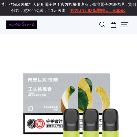
禁止孕婦及未成年人使用電子煙！官方授權供應商，臺灣電子煙總代理，貨到
官方LINE ID 點擊聊天：vapec
付款，滿2000免運，2-3天送達！