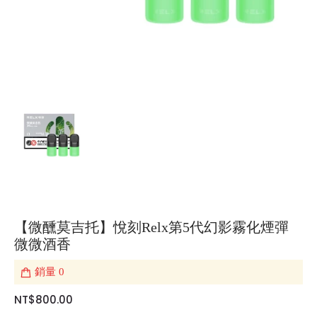
【微醺莫吉托】悅刻Relx第5代幻影霧化煙彈
微微酒香
銷量
0
NT$800.00