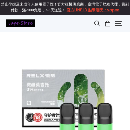
禁止孕婦及未成年人使用電子煙！官方授權供應商，臺灣電子煙總代理，貨到
官方LINE ID 點擊聊天：vapec
付款，滿2000免運，2-3天送達！