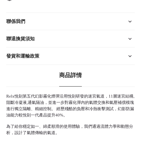
聯係我們
聯退換貨須知
發貨和運輸政策
商品詳情
Relx悅刻
第五代幻影霧化煙彈沿用悅刻研發的迷宮氣道，11層迷宮結構,
阻斷冷凝液,通氣隔油，並進一步對
霧化彈
內的氣體交換和氣壓補償模塊
進行獨立隔離、精細控制。 經歷殘酷的負壓和冷熱衝擊測試，幻影防漏
油能力較
悅刻
一代產品提升40%。
為了給你穩定如一、綿柔順滑的使用體驗，我們通過流體力學和動態分
析，設計了氣體傳輸的氣道。