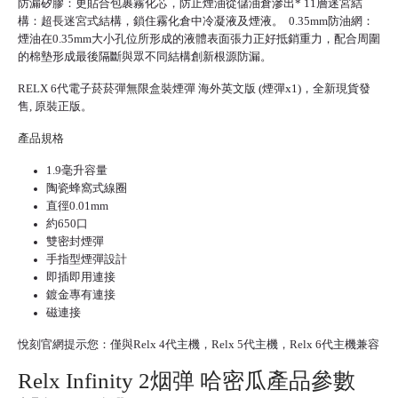
防漏矽膠：更貼合包裹霧化芯，防止煙油從儲油倉滲出* 11層迷宮結
構：超長迷宮式結構，鎖住霧化倉中冷凝液及煙液。 0.35mm防油網：
煙油在0.35mm大小孔位所形成的液體表面張力正好抵銷重力，配合周圍
的棉墊形成最後隔斷與眾不同結構創新根源防漏。
RELX 6代
電子菸菸彈
無限盒裝煙彈 海外英文版 (煙彈x1)，全新現貨發
售, 原裝正版。
產品規格
1.9毫升容量
陶瓷蜂窩式線圈
直徑0.01mm
約650口
雙密封煙彈
手指型煙彈設計
即插即用連接
鍍金專有連接
磁連接
悅刻官網
提示您：僅與Relx 4代主機，
Relx 5代
主機，Relx 6代主機兼容
Relx Infinity 2烟弹 哈密瓜產品參數