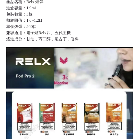
產品名稱：
Relx 煙彈
油倉容量：1.9ml
包裝數量：3枚
熱絲阻值：1.0~1.2Ω
單個煙彈：500口
兼容通用：
電子煙Relx
四、五代主機
煙油成分：甘油，丙二醇，尼古丁，香料