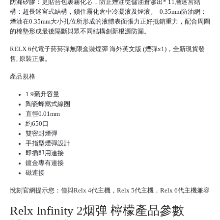
防漏矽膠：更貼合包裹霧化芯，防止煙油從儲油倉滲出* 11層迷宮結
構：超長迷宮式結構，鎖住霧化倉中冷凝液及煙液。 0.35mm防油網：
煙油在0.35mm大小孔位所形成的液體表面張力正好抵銷重力，配合周圍
的棉墊形成最後隔斷與眾不同結構創新根源防漏。
RELX 6代
電子菸菸彈
無限盒裝煙彈 海外英文版 (煙彈x1)，全新現貨發
售, 原裝正版。
產品規格
1.9毫升容量
陶瓷蜂窩式線圈
直徑0.01mm
約650口
雙密封煙彈
手指型煙彈設計
即插即用連接
鍍金專有連接
磁連接
悅刻官網
提示您：僅與Relx 4代主機，
Relx 5代
主機，Relx 6代主機兼容
Relx Infinity 2烟弹 檸檬產品參數