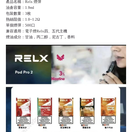
產品名稱：
Relx 煙彈
油倉容量：1.9ml
包裝數量：3枚
熱絲阻值：1.0~1.2Ω
單個煙彈：500口
兼容通用：
電子煙Relx
四、五代主機
煙油成分：甘油，丙二醇，尼古丁，香料