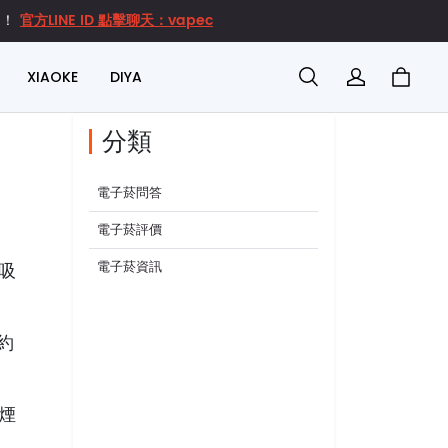
官方LINE ID 點擊聊天：vapec
達！
XIAOKE
DIYA
分類
電子菸問答
電子菸評價
電子菸資訊
吸
約
煙