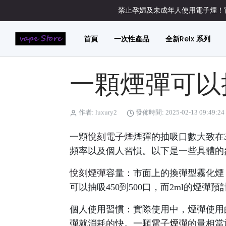
禁止孕婦及未成年人使用電子煙！官
首頁
一次性產品
全新Relx 系列
一顆煙彈可以
作者: luxury2
發佈時間: 2025-02-13 09:49:24
一顆
悅刻電子煙
煙彈的抽吸口數大致在3
頻率以及個人習慣。以下是一些具體的
悅刻煙彈
容量：市面上的換彈型霧化煙，
可以抽吸450到500口，而2ml的煙彈
個人使用習慣：實際使用中，煙彈使用
彈就消耗的快。一顆
電子
煙
彈
的量相當