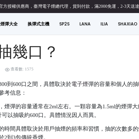
方授權供應商，臺灣電子煙總代理，貨到付款，滿2000免運，2-3天送
煙彈大全
换彈式主機
SP2S
LANA
ILIA
SHAXIAO
抽幾口？
查看數: 1575
00到600口之間，具體取決於
電子煙
彈的容量和個人的抽
參考信息：
煙彈的容量通常在2ml左右。一顆容量為1.5ml的煙彈大
預計可以抽吸約600口。具體情況因人而異。
的時間具體取決於用戶抽煙的頻率和習慣，抽的次數多的
於2到3包傳統香煙。