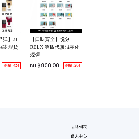
煙彈】21
【口味齊全】悅刻
顆裝 現貨
RELX 第四代無限霧化
煙彈
NT$800.00
銷量: 424
銷量: 284
品牌列表
個人中心