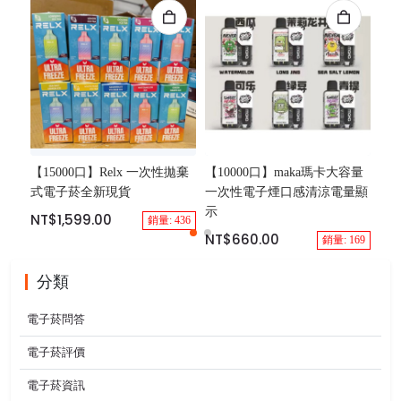
【15000口】Relx 一次性拋棄
【10000口】maka瑪卡大容量
【7
式電子菸全新現貨
一次性電子煙口感清涼電量顯
拋棄
示
電
NT$1,599.00
銷量: 436
NT$660.00
NT
銷量: 169
分類
電子菸問答
電子菸評價
電子菸資訊