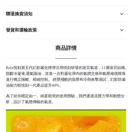
聯退換貨須知
發貨和運輸政策
商品詳情
Relx悅刻
第五代幻影霧化煙彈沿用悅刻研發的迷宮氣道，11層迷宮結構,
阻斷冷凝液,通氣隔油，並進一步對
霧化彈
內的氣體交換和氣壓補償模塊
進行獨立隔離、精細控制。 經歷殘酷的負壓和冷熱衝擊測試，幻影防漏
油能力較
悅刻
一代產品提升40%。
為了給你穩定如一、綿柔順滑的使用體驗，我們通過流體力學和動態分
析，設計了氣體傳輸的氣道。