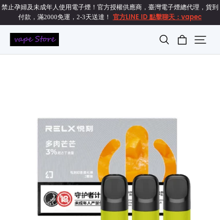
禁止孕婦及未成年人使用電子煙！官方授權供應商，臺灣電子煙總代理，貨到
官方LINE ID 點擊聊天：vapec
付款，滿2000免運，2-3天送達！