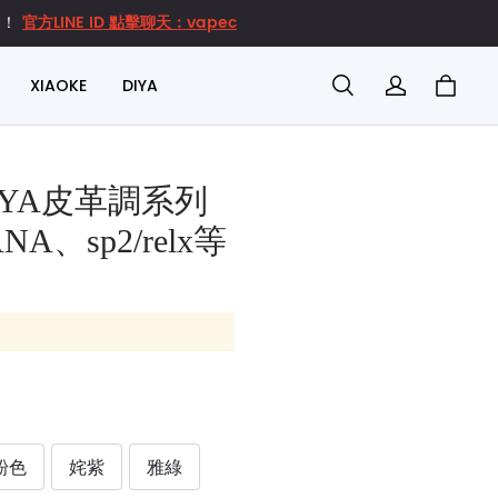
官方LINE ID 點擊聊天：vapec
達！
XIAOKE
DIYA
IYA皮革調系列
A、sp2/relx等
粉色
姹紫
雅綠