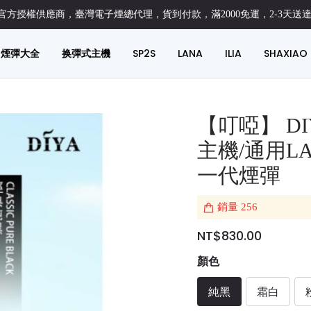
方授權供應商，臺灣電子煙總代理，貨到付款，滿2000免運，2-3天送
煙彈大全
换彈式主機
SP2S
LANA
ILIA
SHAXIAO
【叮啞】 D
主機/通用LAN
一代煙彈
銷量
256
NT$830.00
顏色
純黑
霜白