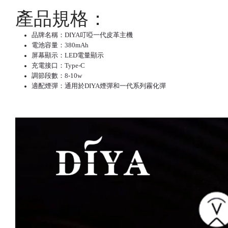
產品規格：
品牌名稱：DIYA叮啞一代皮革主機
電池容量：380mAh
屏幕顯示：LED電量顯示
充電接口：Type-C
調節段數：8-10w
適配煙彈：通用於
DIYA煙彈
和一代系列霧化彈