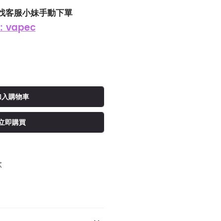
找客服小妹手動下單
: vapec
加入購物車
立即購買
款