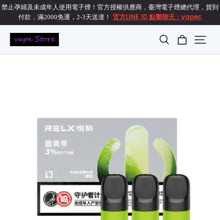
禁止孕婦及未成年人使用電子煙！官方授權供應商，臺灣電子煙總代理，貨到
官方LINE ID 點擊聊天：vapec
付款，滿2000免運，2-3天送達！