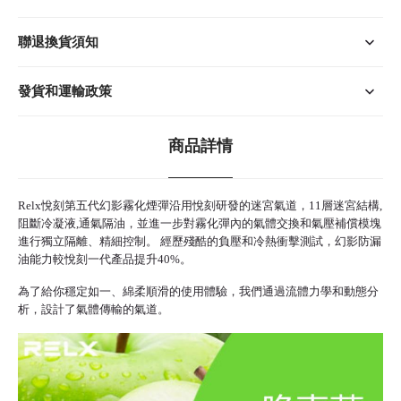
聯退換貨須知
發貨和運輸政策
商品詳情
Relx悅刻
第五代幻影霧化煙彈沿用悅刻研發的迷宮氣道，11層迷宮結構,
阻斷冷凝液,通氣隔油，並進一步對
霧化彈
內的氣體交換和氣壓補償模塊
進行獨立隔離、精細控制。 經歷殘酷的負壓和冷熱衝擊測試，幻影防漏
油能力較
悅刻
一代產品提升40%。
為了給你穩定如一、綿柔順滑的使用體驗，我們通過流體力學和動態分
析，設計了氣體傳輸的氣道。