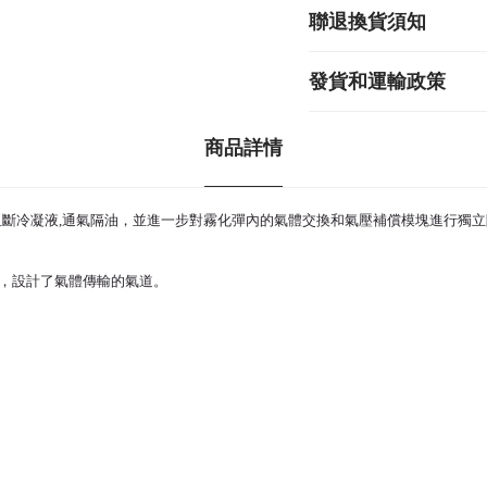
聯退換貨須知
發貨和運輸政策
商品詳情
阻斷冷凝液,通氣隔油，並進一步對
霧化彈
內的氣體交換和氣壓補償模塊進行獨立
，設計了氣體傳輸的氣道。