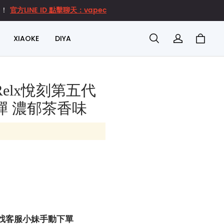
官方LINE ID 點擊聊天：vapec
達！
XIAOKE
DIYA
elx悅刻第五代
彈 濃郁茶香味
找客服小妹手動下單