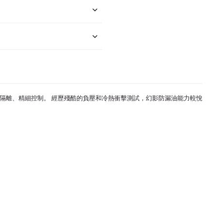
隔離、精細控制。 經歷殘酷的負壓和冷熱衝擊測試，幻影防漏油能力較
悅