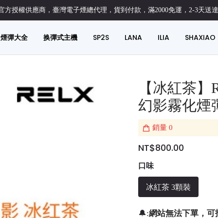
方授權供應商，臺灣電子煙總代理，貨到付款，滿2000免運，2-3天送
煙彈大全
换彈式主機
SP2S
LANA
ILIA
SHAXIAO
【冰紅茶】R
幻影霧化煙
銷量
0
NT$800.00
口味
冰紅茶 3顆裝
網站無法下單，可
🔔: