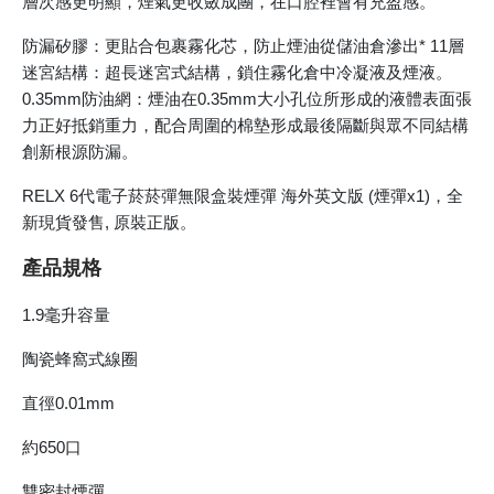
層次感更明顯，煙氣更收斂成團，在口腔裡會有充盈感。
防漏矽膠：更貼合包裹霧化芯，防止煙油從儲油倉滲出* 11層
迷宮結構：超長迷宮式結構，鎖住霧化倉中冷凝液及煙液。
0.35mm防油網：煙油在0.35mm大小孔位所形成的液體表面張
力正好抵銷重力，配合周圍的棉墊形成最後隔斷與眾不同結構
創新根源防漏。
RELX 6代
電子菸菸彈
無限盒裝煙彈 海外英文版 (煙彈x1)，全
新現貨發售, 原裝正版。
產品規格
1.9毫升容量
陶瓷蜂窩式線圈
直徑0.01mm
約650口
雙密封煙彈