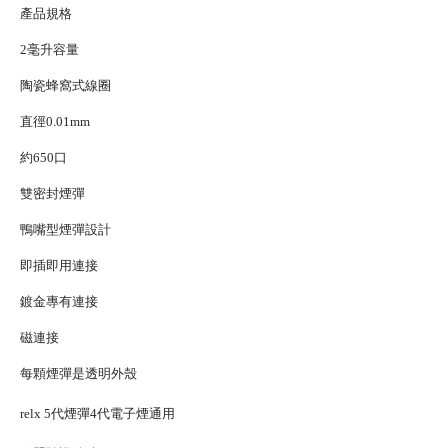
產品規格
2毫升容量
陶瓷蜂窩式線圈
直徑0.01mm
約650口
雙密封煙彈
鴨嘴型煙彈設計
即插即用連接
鍍金專有連接
磁連接
每顆煙彈是透明外殼
relx 5代煙彈
4代
電子煙
通用