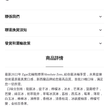
聯係我們
聯退換貨須知
發貨和運輸政策
商品詳情
最新2022年 Zgar北極熊煙彈Absolute Zero, 給你最冰極享受，水果提煉
技術還原最真實口感，新西蘭品牌給您最高品質。首批23種口味，滿足
您一切所需。
口味分別有：龍眼冰，提子冰，檸檬冰，冰水，芒果冰，菠蘿橙子，
芭樂，綠豆冰，初萃龍井，草莓冰淇淋，荔枝，西瓜冰，莓果，薄荷，
白玉冰，棒棒冰，凍檸茶，香桃冰，清香桂花，冰鎮蜜柚茶，檸檬可
樂，金桔百香果。